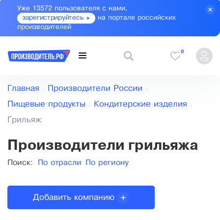
Уже 13572 пользователя с нами,
зарегистрируйтесь
на портале российских
производителей
0
Главная
Производители России
Пищевые продукты
Кондитерские изделия
Грильяж
Производители грильяжа
Поиск:
По отрасли
По региону
Добавить компанию