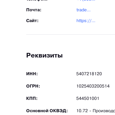
Почта:
trade...
Сайт:
https://choco-land.ru/
Реквизиты
ИНН:
5407218120
ОГРН:
1025403200514
КПП:
544501001
Основной ОКВЭД:
10.72 - Производс