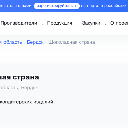
зователя с нами,
зарегистрируйтесь
на портале российских
Производители
Продукция
Закупки
О прое
я область
Бердск
Шоколадная страна
ая страна
область, Бердск
кондитерских изделий