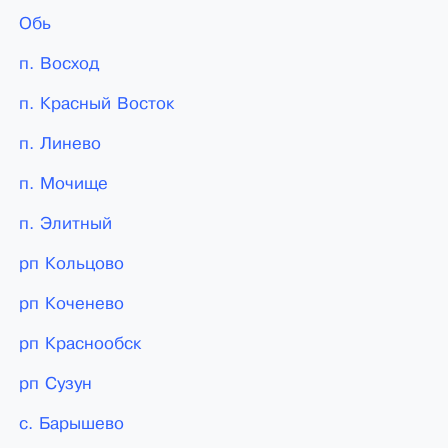
Обь
п. Восход
п. Красный Восток
п. Линево
п. Мочище
п. Элитный
рп Кольцово
рп Коченево
рп Краснообск
рп Сузун
с. Барышево