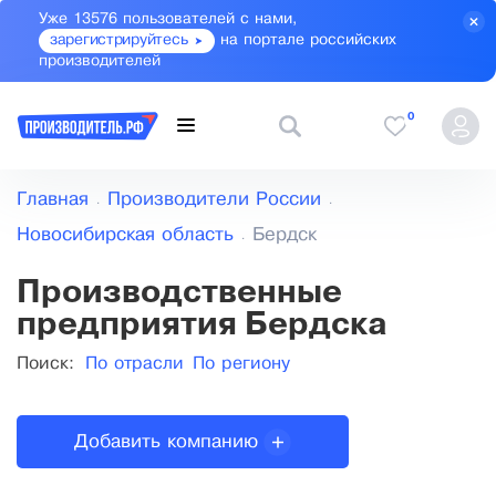
Уже 13576 пользователей с нами,
зарегистрируйтесь
на портале российских
производителей
0
Главная
Производители России
Новосибирская область
Бердск
Производственные
предприятия Бердска
Поиск:
По отрасли
По региону
Добавить компанию