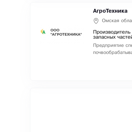
АгроТехника
Омская обла
Производитель 
запасных часте
Предприятие сп
почвообрабатыва