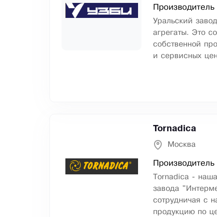
Производитель 
Уральский заво
агрегаты. Это с
собственной про
и сервисных цен
Tornadica
Москва
Производитель 
Tornadica - на
завода "Интерме
сотрудничая с н
продукцию по ц