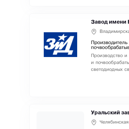
Завод имени 
Владимирска
Производитель 
почвообрабаты
Производство и 
и почвообрабат
светодиодных св
Уральский за
Челябинская