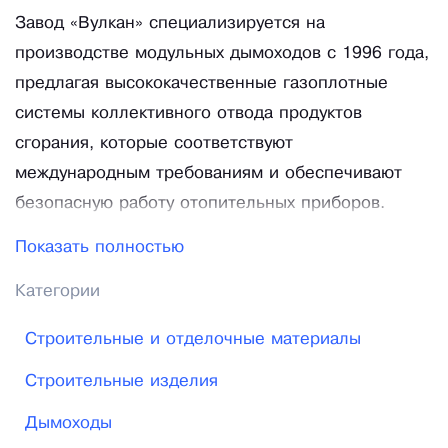
Завод «Вулкан» специализируется на
производстве модульных дымоходов с 1996 года,
предлагая высококачественные газоплотные
системы коллективного отвода продуктов
сгорания, которые соответствуют
международным требованиям и обеспечивают
безопасную работу отопительных приборов.
Компания успешно реализует сложные проекты,
Показать полностью
включая промышленные дымоходы для крупных
Категории
предприятий, и постоянно внедряет передовые
технологии и инновационные разработки для
Строительные и отделочные материалы
повышения качества и надежности своей
Строительные изделия
продукции. Завод также активно участвует в
международных выставках и регулярно обновляет
Дымоходы
ассортимент, включая новые коллекции и модели