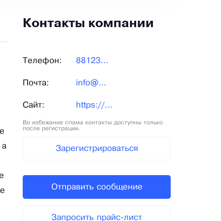
Контакты компании
Телефон:
881236...
Почта:
info@...
Сайт:
https://www.eco-steel.ru/
Во избежание спама контакты доступны только
после регистрации.
е
 а
Зарегистрироваться
е
Отправить сообщение
ое
Запросить прайс-лист