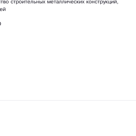
ство строительных металлических конструкций,
тей
О