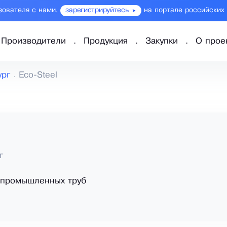
зователя с нами,
зарегистрируйтесь
на портале российских
Производители
Продукция
Закупки
О прое
ург
Eco-Steel
г
 промышленных труб