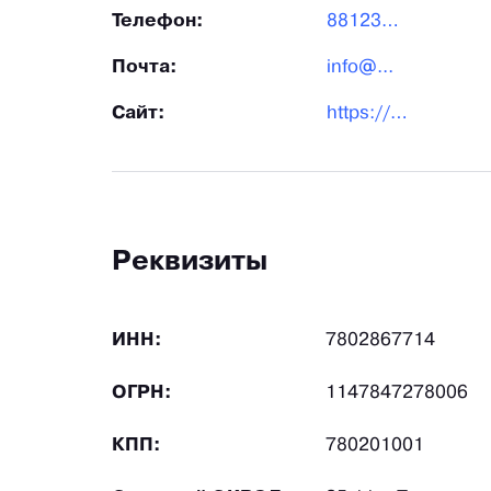
Телефон:
881236...
Почта:
info@...
Сайт:
https://www.eco-steel.ru/
Реквизиты
ИНН:
7802867714
ОГРН:
1147847278006
КПП:
780201001