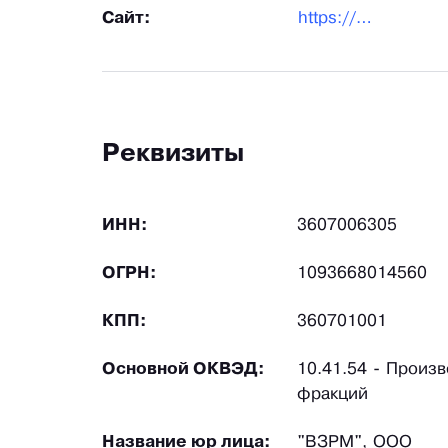
Сайт:
https://prospektoil.ru/
Реквизиты
ИНН:
3607006305
ОГРН:
1093668014560
КПП:
360701001
Основной ОКВЭД:
10.41.54 - Произ
фракций
Название юр лица:
"ВЗРМ", ООО