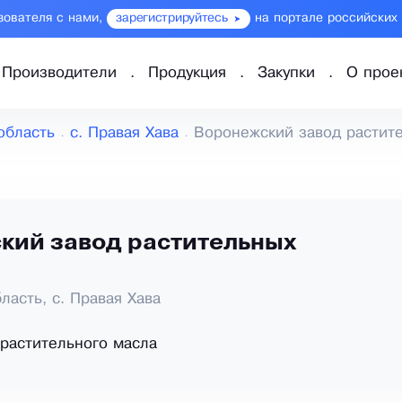
зователя с нами,
зарегистрируйтесь
на портале российских
Производители
Продукция
Закупки
О прое
область
с. Правая Хава
Воронежский завод растит
кий завод растительных
ласть, с. Правая Хава
растительного масла