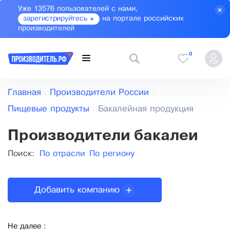
Уже 13576 пользователей с нами,
зарегистрируйтесь
на портале российских
производителей
0
Главная
Производители России
Пищевые продукты
Бакалейная продукция
Производители бакалеи
Поиск:
По отрасли
По региону
Добавить компанию
Не далее :