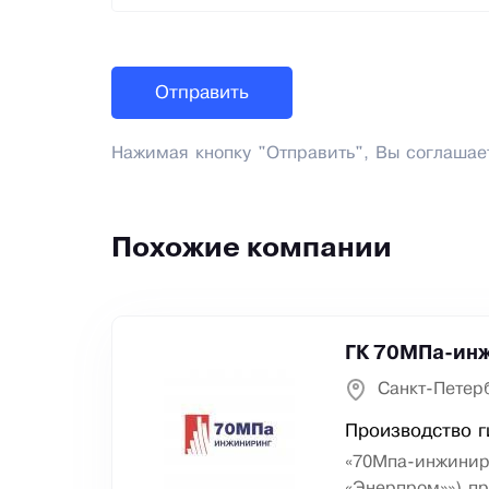
Нажимая кнопку "Отправить", Вы соглашае
Похожие компании
ГК 70МПа-инж
Санкт-Петер
Производство г
«70Мпа-инжинир
«Энерпром»») п