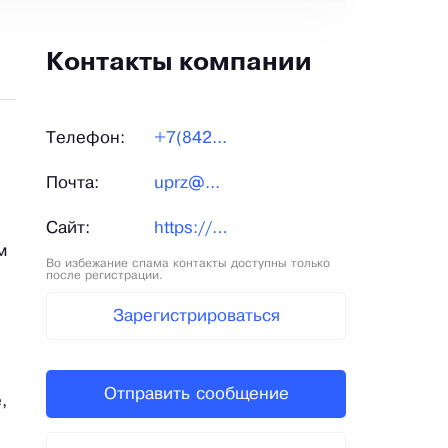
Контакты компании
Телефон:
+7(842...
Почта:
uprz@...
Сайт:
https://uprz.ru/
м
Во избежание спама контакты доступны только
после регистрации.
Зарегистрироваться
Отправить сообщение
,