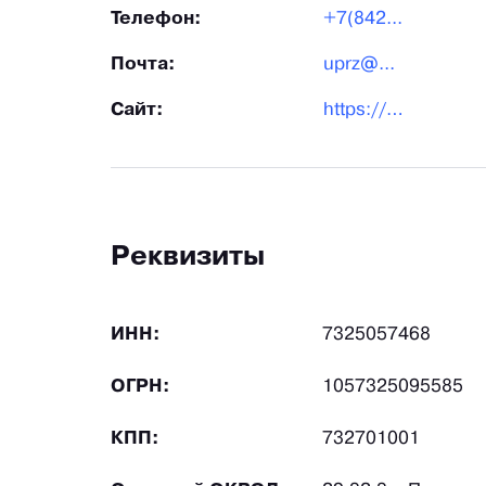
Телефон:
+7(842...
Почта:
uprz@...
Сайт:
https://uprz.ru/
Реквизиты
ИНН:
7325057468
ОГРН:
1057325095585
КПП:
732701001