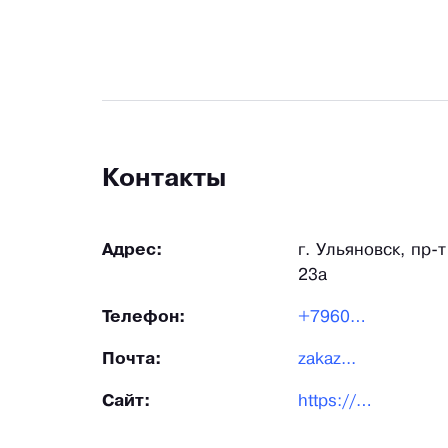
Контакты
Адрес:
г. Ульяновск, пр
23а
Телефон:
+79600...
Почта:
zakaz...
Сайт:
https://pruzhiny-na-zakaz.ru/