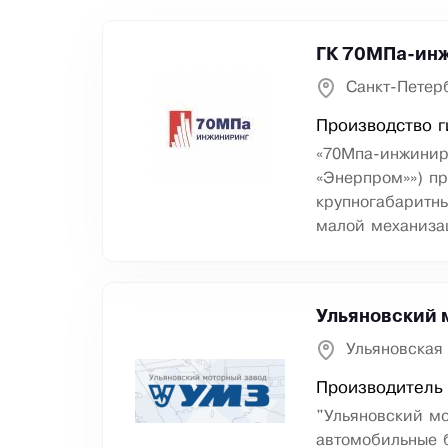
ГК 70МПа-инж
Санкт-Петер
Производство г
«70Мпа-инжинир
«Энерпром»») п
крупногабаритны
малой механиза
Ульяновский 
Ульяновская 
Производитель 
"Ульяновский м
автомобильные 