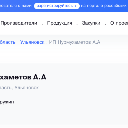
зователя с нами,
зарегистрируйтесь
на портале российских
Производители
Продукция
Закупки
О прое
бласть
Ульяновск
ИП Нурмухаметов А.А
хаметов А.А
ласть, Ульяновск
пружин