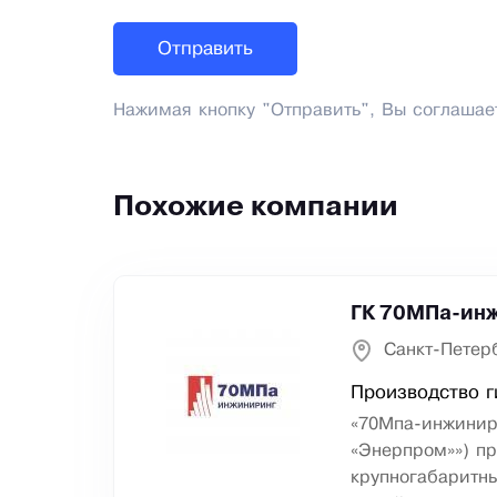
Нажимая кнопку "Отправить", Вы соглашае
Похожие компании
ГК 70МПа-инж
Санкт-Петер
Производство г
«70Мпа-инжинир
«Энерпром»») п
крупногабаритны