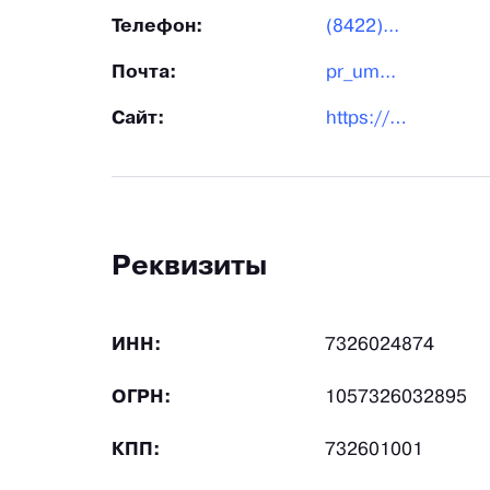
Телефон:
(8422)...
Почта:
pr_um...
Сайт:
https://umz-uln.ru/
Реквизиты
ИНН:
7326024874
ОГРН:
1057326032895
КПП:
732601001