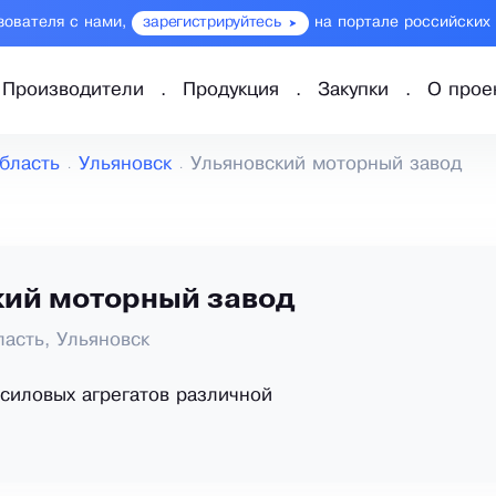
зователя с нами,
зарегистрируйтесь
на портале российских
Производители
Продукция
Закупки
О прое
бласть
Ульяновск
Ульяновский моторный завод
кий моторный завод
ласть, Ульяновск
силовых агрегатов различной