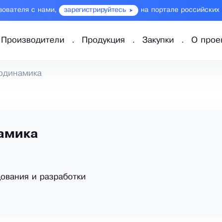
зователя с нами,
зарегистрируйтесь
на портале российских
Производители
Продукция
Закупки
О прое
одинамика
амика
ования и разработки