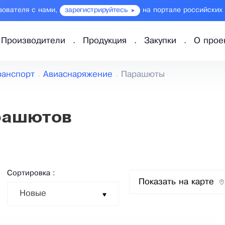
зователя с нами,
зарегистрируйтесь
на портале российских
Производители
Продукция
Закупки
О прое
ранспорт
Авиаснаряжение
Парашюты
рашютов
Сортировка :
Показать на карте
Новые