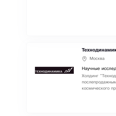
Технодинами
Москва
Научные исслед
Холдинг "Техно
послепродажным
космического п