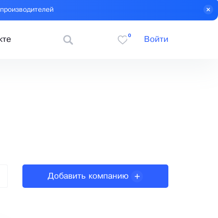
 производителей
0
кте
Войти
Добавить компанию