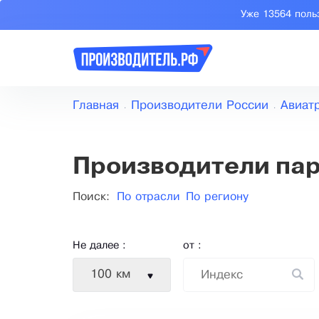
Уже 13564 поль
Главная
Производители России
Авиат
Производители па
Поиск:
По отрасли
По региону
Не далее :
от :
100 км