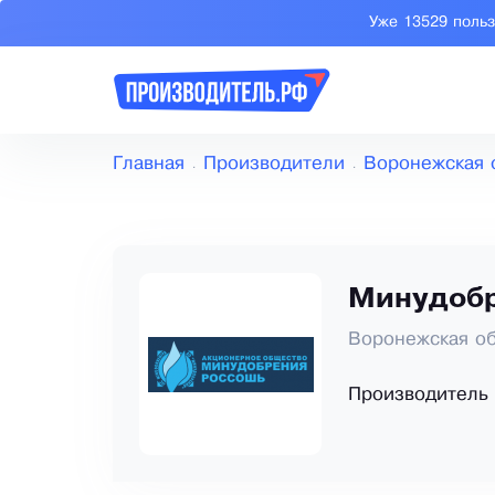
Уже 13529 поль
Главная
Производители
Воронежская 
Минудобр
Воронежская об
Производитель