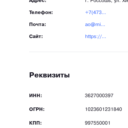
Адрес:
г. Россошь, ул. Х
Телефон:
+7(473...
Почта:
ao@mi...
Сайт:
https://minudo.ru/
Реквизиты
ИНН:
3627000397
ОГРН:
1023601231840
КПП:
997550001