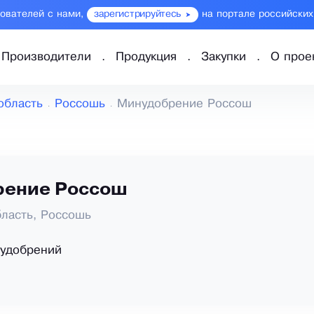
зователей с нами,
зарегистрируйтесь
на портале российских
Производители
Продукция
Закупки
О прое
область
Россошь
Минудобрение Россош
ение Россош
ласть, Россошь
 удобрений