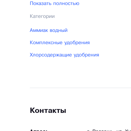
Показать полностью
качества деятельности. В 1994 году про
Категории
самой высокой награды – Бриллиантовой 
Аммиак водный
Комплексные удобрения
Хлорсодержащие удобрения
Контакты