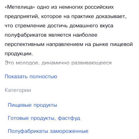
«Метелица» одно из немногих российских
предприятий, которое на практике доказывает,
что стремление достичь домашнего вкуса
полуфабрикатов является наиболее
перспективным направлением на рынке пищевой
продукции.
Это молодое, динамично развивающееся
предприятие, созданное для произ-водства
Показать полностью
замороженных полуфабрикатов из мяса свинины,
Категории
говядины и курицы.
Наше предприятие находится на территории
Пищевые продукты
города Шахты Ростовской обла-сти.
Готовые продукты, фастфуд
На сегодняшний день наша компания
предоставляет:
Полуфабрикаты замороженные
-пельмени «Элитные», «Московские»,