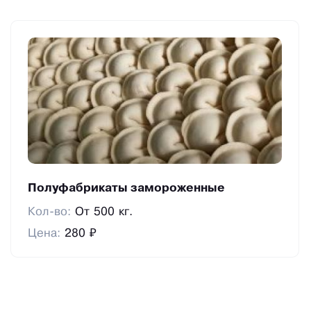
система мгновенной «шоко-вой» заморозки.
Благодаря данному методу сохраняется до 97%
всех полезных свойств продукта.
Мы готовы принимать активное участие в
продвижении нашей продукции, для этого
бесплатно предоставляем пробники нашей
продукции.
Приняв наше предложение, Вы сможете поднять
качество реализуемых продуктов в Ваших
Полуфабрикаты замороженные
магазинах на более высокий уровень. Благодаря
Кол-во:
От 500 кг.
гибкой по-литике нашей компании и
Цена:
280 ₽
индивидуальному подходу к каждому клиенту Вы
сможете выиграть в цене и увеличить свою
прибыль.