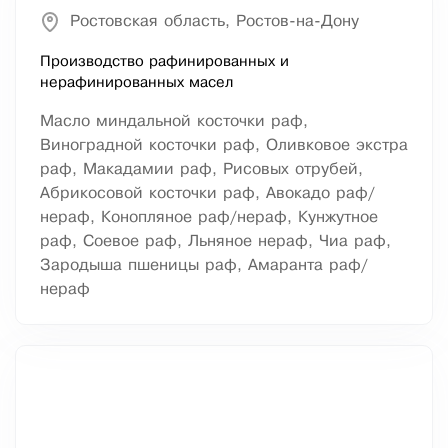
Ростовская область, Ростов-на-Дону
Производство рафинированных и
нерафинированных масел
Масло миндальной косточки раф,
Виноградной косточки раф, Оливковое экстра
раф, Макадамии раф, Рисовых отрубей,
Абрикосовой косточки раф, Авокадо раф/
нераф, Конопляное раф/нераф, Кунжутное
раф, Соевое раф, Льняное нераф, Чиа раф,
Зародыша пшеницы раф, Амаранта раф/
нераф