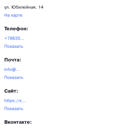
ул. Юбилейная, 14
На карте
Телефон:
+78635...
Показать
Почта:
info@...
Показать
Сайт:
https://xn--80ajfggadhpnii1bbb5e2c.xn--p1ai/
Показать
Вконтакте: