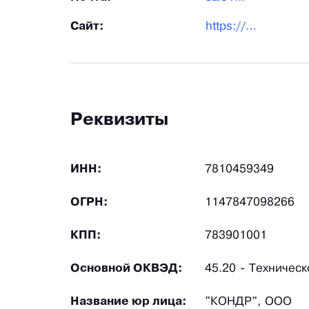
Сайт:
https://avtosputnik-spb.ru/
Реквизиты
ИНН:
7810459349
ОГРН:
1147847098266
КПП:
783901001
Основной ОКВЭД:
45.20 - Техничес
Название юр лица:
"КОНДР", ООО