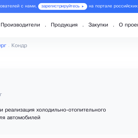
зователей с нами,
зарегистрируйтесь
на портале российских
Производители
Продукция
Закупки
О прое
ург
Кондр
г
и реализация холодильно-отопительного
ля автомобилей