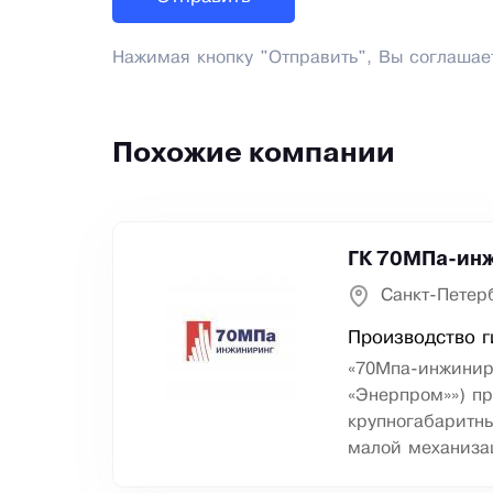
Нажимая кнопку "Отправить", Вы соглашае
Похожие компании
ГК 70МПа-инж
Санкт-Петер
Производство г
«70Мпа-инжинир
«Энерпром»») п
крупногабаритны
малой механиза