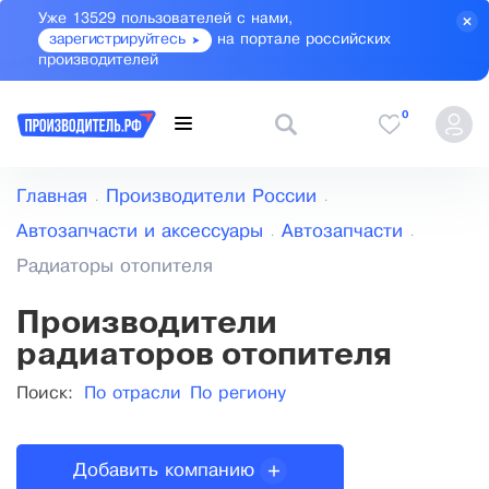
Уже 13529 пользователей с нами,
зарегистрируйтесь
на портале российских
производителей
0
Главная
Производители России
Автозапчасти и аксессуары
Автозапчасти
Радиаторы отопителя
Производители
радиаторов отопителя
Поиск:
По отрасли
По региону
Добавить компанию