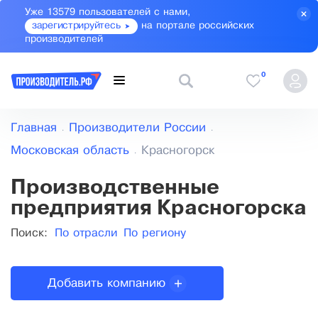
Уже 13579 пользователей с нами,
зарегистрируйтесь
на портале российских
производителей
0
Главная
Производители России
Московская область
Красногорск
Производственные
предприятия Красногорска
Поиск:
По отрасли
По региону
Добавить компанию