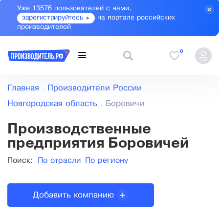
Уже 13576 пользователей с нами,
зарегистрируйтесь
на портале российских
производителей
0
Главная
Производители России
Новгородская область
Боровичи
Производственные
предприятия Боровичей
Поиск:
По отрасли
По региону
Добавить компанию