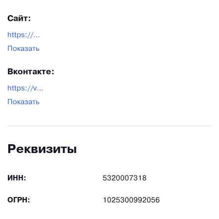
Сайт:
https://bormashzavod.com/contact
Показать
Вконтакте:
https://vk.com/bomz53
Показать
Реквизиты
ИНН:
5320007318
ОГРН:
1025300992056