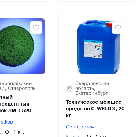
авропольский
Свердловская
ай, Ставрополь
область,
Екатеринбург
тный
Техническое моющее
несцентный
средство C-WELD®, 20
ок ЛМП-520
кг
нофор
Сип Систем
о:
От 1 кг.