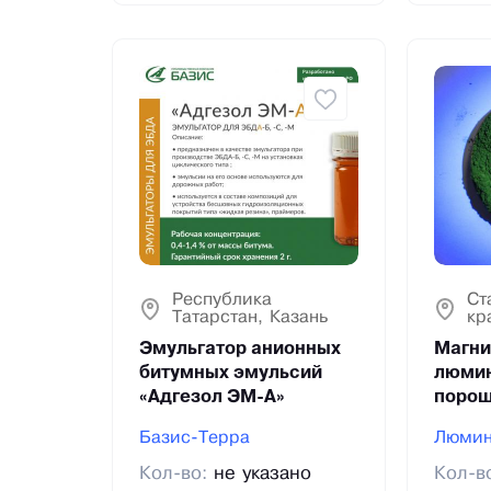
Республика
Ст
Татарстан, Казань
кр
Эмульгатор анионных
Магни
битумных эмульсий
люми
«Адгезол ЭМ-А»
порош
Базис-Терра
Люми
Кол-во:
не указано
Кол-в