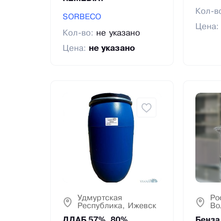
Кол-в
SORBECO
Цена
Кол-во:
не указано
Цена:
не указано
Удмуртская
Ро
Республика, Ижевск
Во
ДДАБ 57%, 80%
Бенза