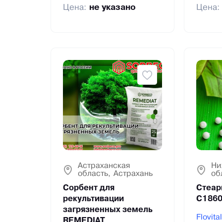
Цена:
не указано
Цена
Астраханская
Ни
область, Астрахань
об
Сорбент для
Стеар
рекультивации
С186
загрязненных земель
Flovital
REMEDIAT