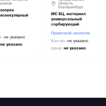
ремов
область,
Екатеринбург
зопрен
МС БЦ, материал
молекулярный
универсальный
сорбирующий
Промстрой-экология
о:
не указано
Кол-во:
не указано
:
не указано
Цена:
не указано