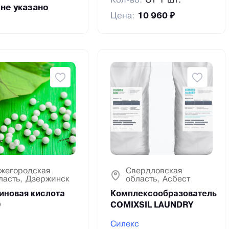
Кол-во:
От 1 шт.
:
не указано
Цена:
10 960 ₽
жегородская
Свердловская
ласть, Дзержинск
область, Асбест
иновая кислота
Комплексообразователь
0
COMIXSIL LAUNDRY
Силекс