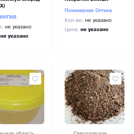
Х)
Полимерная Оптика
НИИПАВ
Кол-во:
не указано
о:
не указано
Цена:
не указано
:
не указано
льская область,
Свердловская