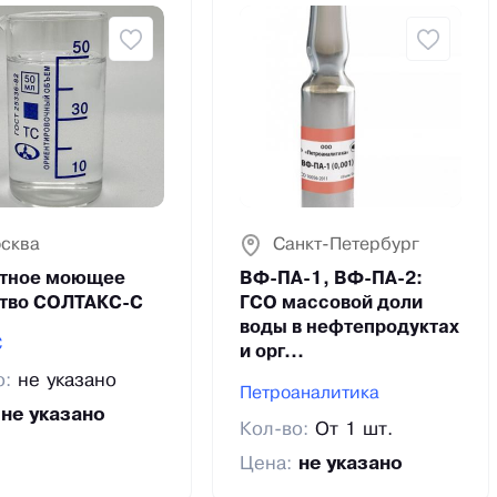
сква
Санкт-Петербург
тное моющее
ВФ-ПА-1, ВФ-ПА-2:
тво СОЛТАКС-С
ГСО массовой доли
воды в нефтепродуктах
С
и орг...
о:
не указано
Петроаналитика
:
не указано
Кол-во:
От 1 шт.
Цена:
не указано