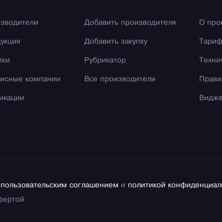
зводители
Добавить производителя
О про
укция
Добавить закупку
Тари
пки
Рубрикатор
Техни
исные компании
Все производители
Прави
икации
Видж
с
пользовательским соглашением
и
политикой конфиденциал
фертой