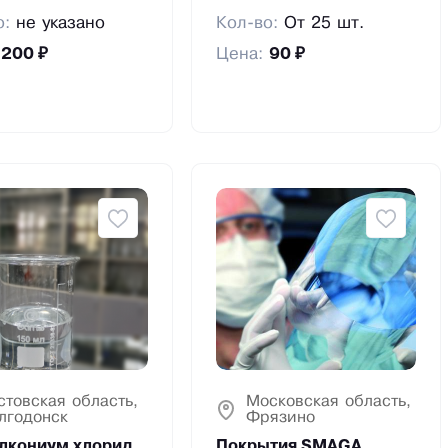
о:
не указано
Кол-во:
От 25 шт.
:
200 ₽
Цена:
90 ₽
стовская область,
Московская область,
лгодонск
Фрязино
лкониум хлорид
Покрытия SMAGA