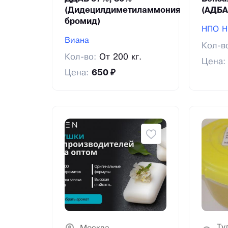
(Дидецилдиметиламмония
(АДБА
бромид)
НПО 
Виана
Кол-в
Кол-во:
От 200 кг.
Цена
Цена:
650 ₽
Ту