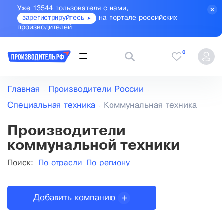
Уже 13544 пользователя с нами,
зарегистрируйтесь
на портале российских
производителей
0
Главная
Производители России
Специальная техника
Коммунальная техника
Производители
коммунальной техники
Поиск:
По отрасли
По региону
Добавить компанию