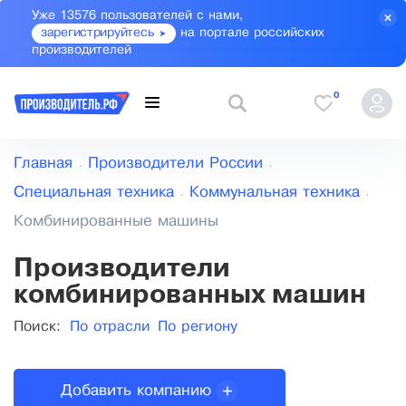
Уже 13576 пользователей с нами,
зарегистрируйтесь
на портале российских
производителей
0
Главная
Производители России
Специальная техника
Коммунальная техника
Комбинированные машины
Производители
комбинированных машин
Поиск:
По отрасли
По региону
Добавить компанию