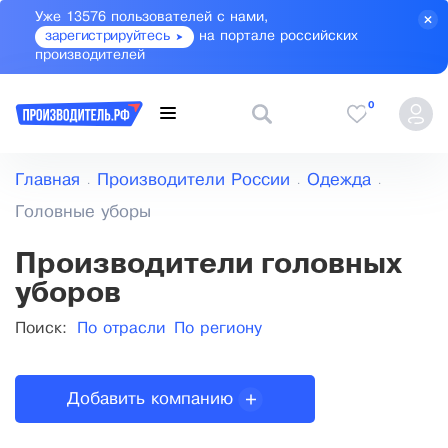
Уже 13576 пользователей с нами,
зарегистрируйтесь
на портале российских
производителей
0
Главная
Производители России
Одежда
Головные уборы
Производители головных
уборов
Поиск:
По отрасли
По региону
Добавить компанию