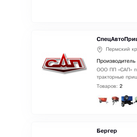
СпецАвтоПри
Пермский кр
Производитель 
ООО ПП «САП» п
тракторные при
Товаров:
2
Бергер