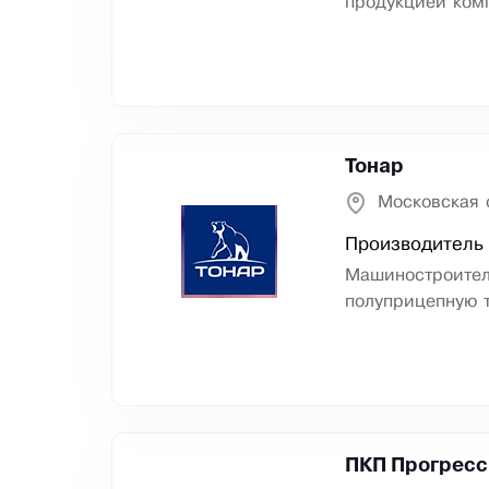
продукцией ком
Тонар
Московская 
Производитель
Машиностроител
полуприцепную т
ПКП Прогресс