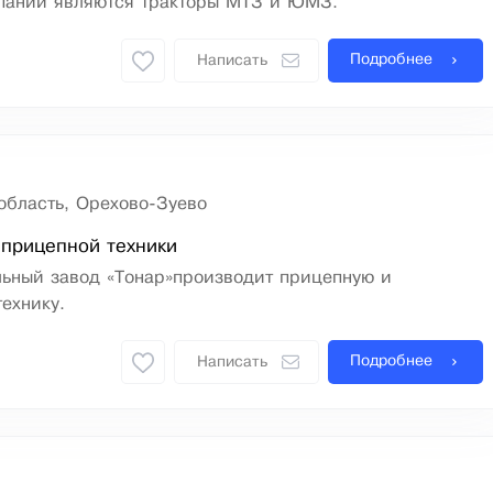
пании являются тракторы МТЗ и ЮМЗ.
Подробнее
Написать
область, Орехово-Зуево
 прицепной техники
ьный завод «Тонар»производит прицепную и
ехнику.
Подробнее
Написать