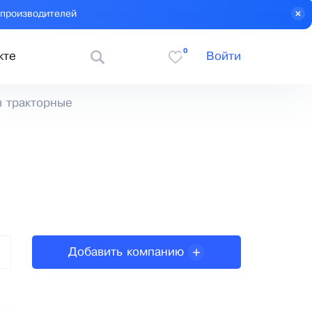
 производителей
0
кте
Войти
 тракторные
Добавить компанию