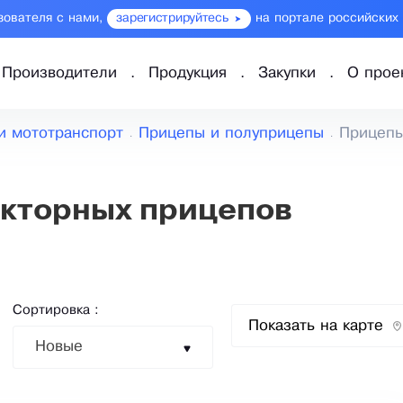
зователя с нами,
зарегистрируйтесь
на портале российских
Производители
Продукция
Закупки
О прое
 и мототранспорт
Прицепы и полуприцепы
Прицепы
кторных прицепов
Сортировка :
Показать на карте
Новые