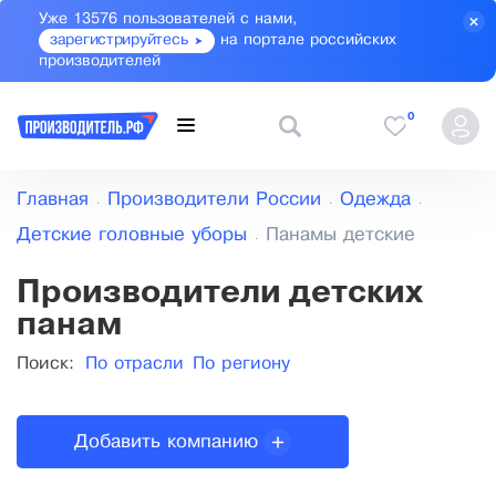
Уже 13576 пользователей с нами,
зарегистрируйтесь
на портале российских
производителей
0
Главная
Производители России
Одежда
Детские головные уборы
Панамы детские
Производители детских
панам
Поиск:
По отрасли
По региону
Добавить компанию