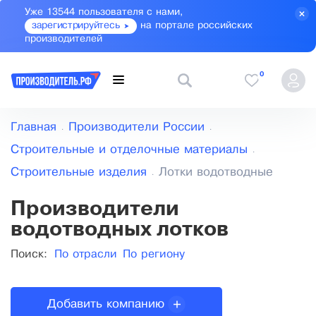
Уже 13544 пользователя с нами,
зарегистрируйтесь
на портале российских
производителей
0
Главная
Производители России
Строительные и отделочные материалы
Строительные изделия
Лотки водотводные
Производители
водотводных лотков
Поиск:
По отрасли
По региону
Добавить компанию