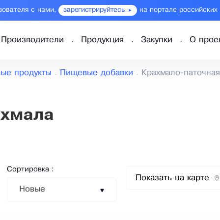
зователя с нами,
зарегистрируйтесь
на портале российских
Производители
Продукция
Закупки
О прое
ые продукты
Пищевые добавки
Крахмало-паточная
ахмала
Сортировка :
Показать на карте
Новые