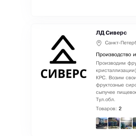
ЛД Сиверс
Санкт-Петер
Производство и
Производим фру
кристаллизации)
КРС. Возим сво
фруктозные сиро
сыпучее пищево
Тул.обл.
Товаров:
2