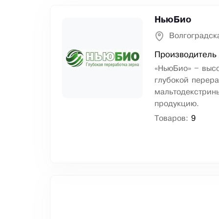
НьюБио
Волгоградск
Производитель 
«НьюБио» – выс
глубокой перера
мальтодекстрины
продукцию.
Товаров:
9