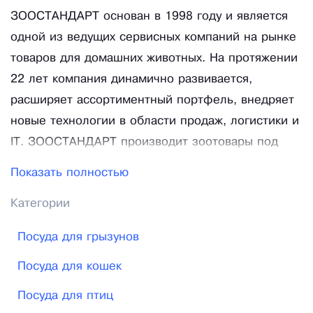
ЗООСТАНДАРТ основан в 1998 году и является
одной из ведущих сервисных компаний на рынке
товаров для домашних животных. На протяжении
22 лет компания динамично развивается,
расширяет ассортиментный портфель, внедряет
новые технологии в области продаж, логистики и
IT. ЗООСТАНДАРТ производит зоотовары под
собственными марками. Создавая продукты,
Показать полностью
компания уделяет огромное внимание
Категории
рецептурам и сырью, безопасности и дизайну
упаковки. Именно эти аспекты, а также высокое
Посуда для грызунов
качество и отличная цена позволяют сделать
Посуда для кошек
продукты привлекательными для покупателя.
Сегодня мы предлагаем корма DogLunch,
Посуда для птиц
CatLunch, BioMenu, VitAnimals и товары для