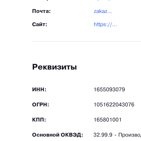
Почта:
zakaz...
Сайт:
https://pr.zarnitza.ru/
Реквизиты
ИНН:
1655093079
ОГРН:
1051622043076
КПП:
165801001
Основной ОКВЭД:
32.99.9 - Произв