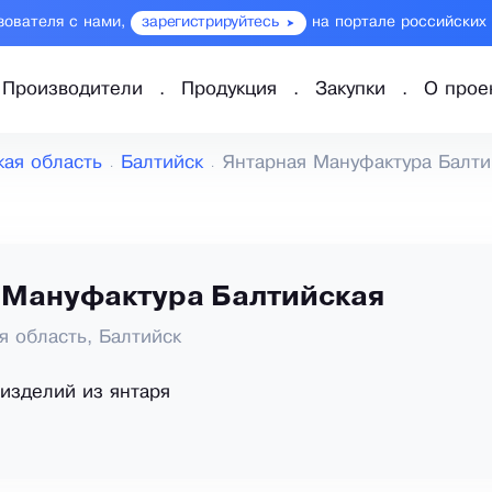
зователя с нами,
зарегистрируйтесь
на портале российских
Производители
Продукция
Закупки
О прое
кая область
Балтийск
Янтарная Мануфактура Балти
 Мануфактура Балтийская
я область, Балтийск
изделий из янтаря