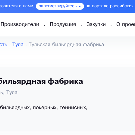
зователя с нами,
зарегистрируйтесь
на портале российских
Производители
Продукция
Закупки
О прое
сть
Тула
Тульская бильярдная фабрика
 бильярдная фабрика
ь, Тула
бильярдных, покерных, теннисных,