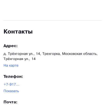
системы, радиомодемы, контроллеры двигателей
и системы управления питанием. Такой подход
позволяет проектировать уникальные сложные
системы, не привязываясь к существующим
Контакты
рыночным решениям.
Адрес:
д. Трёхгорная ул., 14, Трехгорка, Московская область,
Трёхгорная ул., 14
На карте
Телефон:
+7-917...
Показать
Почта: