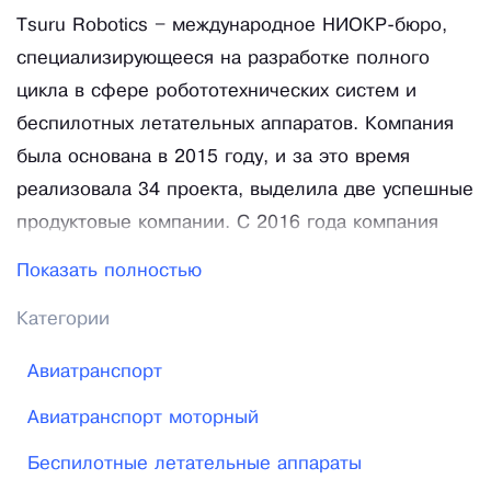
Tsuru Robotics – международное НИОКР-бюро,
специализирующееся на разработке полного
цикла в сфере робототехнических систем и
беспилотных летательных аппаратов. Компания
была основана в 2015 году, и за это время
реализовала 34 проекта, выделила две успешные
продуктовые компании. С 2016 года компания
является резидентом Сколково. Tsuru Robotics
Показать полностью
производит высокотехнологичные дроны и
Категории
роботы «с нуля», в том числе с автоматическим
управлением, используя собственные разработки
Авиатранспорт
в ключевых составляющих проекта. Мы
Авиатранспорт моторный
самостоятельно разрабатываем большую часть
используемой электроники: полетные
Беспилотные летательные аппараты
контроллеры, локальные навигационные