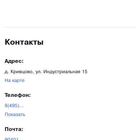
цвета или клинкерным кирпичом ручной лепки.
Каждый раз Вы получите, что-то неповторимое и
уникальное.
Контакты
Адрес:
д. Кривцово, ул. Индустриальная 15
На карте
Телефон:
8(495)...
Показать
Почта: