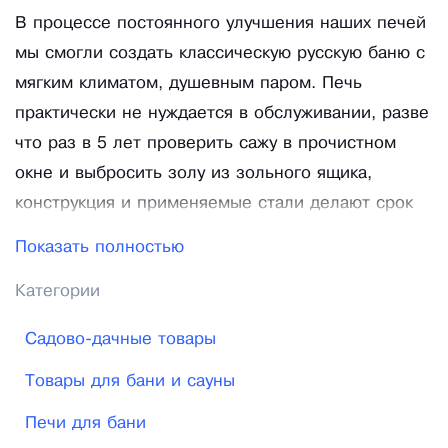
В процессе постоянного улучшения наших печей
мы смогли создать классическую русскую баню с
мягким климатом, душевным паром. Печь
практически не нуждается в обслуживании, разве
что раз в 5 лет проверить сажу в прочистном
окне и выбросить золу из зольного ящика,
конструкция и применяемые стали делают срок
ее службы длительным более 15 лет. Мы не
Показать полностью
пытались уменьшить нагрузку на печь мы просто
Категории
создали ее выносливой. Она очень проста в
эксплуатации и монтаже. Установить ее сможет
Садово-дачные товары
даже не специалист, в комплекте приложены
Товары для бани и сауны
фото материалы и подробное описании. Всегда
есть возможность создать свою печь самому,
Печи для бани
обложив ее красным, коричневым, соломенного