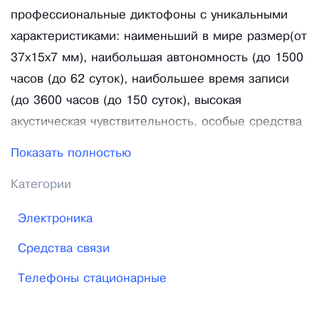
профессиональные диктофоны с уникальными
характеристиками: наименьший в мире размер(от
37x15x7 мм), наибольшая автономность (до 1500
часов (до 62 суток), наибольшее время записи
(до 3600 часов (до 150 суток), высокая
акустическая чувствительность, особые средства
для подтверждения подлинности сделанных
Показать полностью
записей. В настоящее время ассортимент
Категории
производимых диктофонов более 30 моделей и
компания являемся самым крупным по размеру
Электроника
ассортимента изготовителем диктофонов в мире.
Средства связи
Можно найти модель диктофона на любой вкус и
потребность. А если потребность совсем
Телефоны стационарные
специфическая, то разработчики компании могут
разработать новую или модифицировать