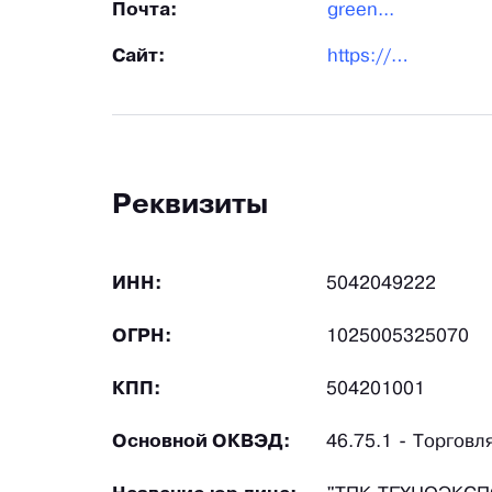
Почта:
green...
Сайт:
https://greenbelt.ru/
Реквизиты
ИНН:
5042049222
ОГРН:
1025005325070
КПП:
504201001
Основной ОКВЭД:
46.75.1 - Торгов