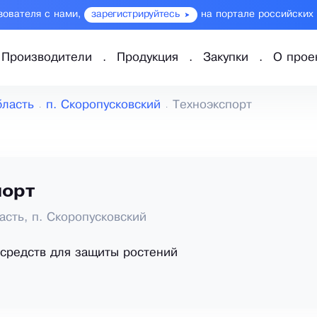
зователя с нами,
зарегистрируйтесь
на портале российских
Производители
Продукция
Закупки
О прое
бласть
п. Скоропусковский
Техноэкспорт
порт
асть, п. Скоропусковский
средств для защиты ростений