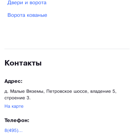
Двери и ворота
эксклюзивных работ. Мастера изготовят на заказ
металлические кованые конструкции или предмет
Ворота кованые
в единичном экземпляре. Оригинальность
кованого изделия подчеркнет оформление дома,
квартиры, коттеджа и любого другого объекта.
Контакты
Адрес:
д. Малые Вяземы, Петровское шоссе, владение 5,
строение 3.
На карте
Телефон:
8(495)...