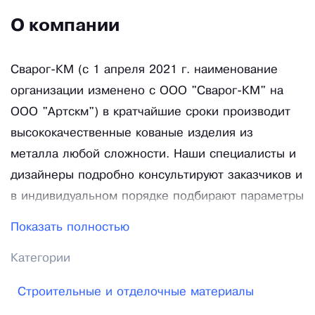
О компании
Сварог-КМ (с 1 апреля 2021 г. наименование
организации изменено с ООО "Сварог-КМ" на
ООО "Артскм") в кратчайшие сроки производит
высококачественные кованые изделия из
металла любой сложности. Наши специалисты и
дизайнеры подробно консультируют заказчиков и
в индивидуальном порядке подбирают параметры
конструкций для реализации самых смелых идей
Показать полностью
и фантазий. Воспользовавшись услугами
Категории
талантливых мастеров, вы окружите себя
настоящими произведениями искусства. При
Строительные и отделочные материалы
этом вы можете стать полноправным соавтором