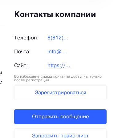
Контакты компании
Телефон:
8(812)...
Почта:
info@...
Сайт:
https://prugini-spb.ru/
и
Во избежание спама контакты доступны только
после регистрации.
е
Зарегистрироваться
Отправить сообщение
Запросить прайс-лист