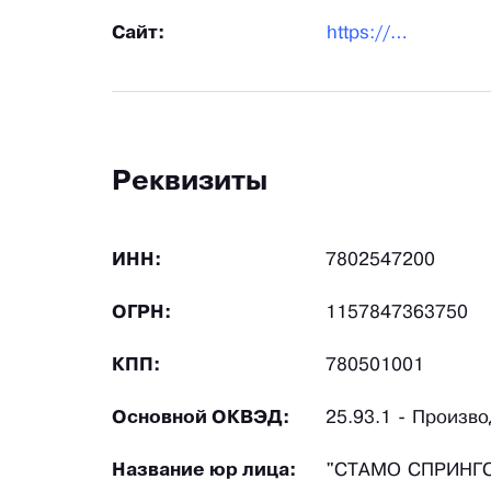
Сайт:
https://prugini-spb.ru/
Реквизиты
ИНН:
7802547200
ОГРН:
1157847363750
КПП:
780501001
Основной ОКВЭД:
25.93.1 - Произв
Название юр лица:
"СТАМО СПРИНГС