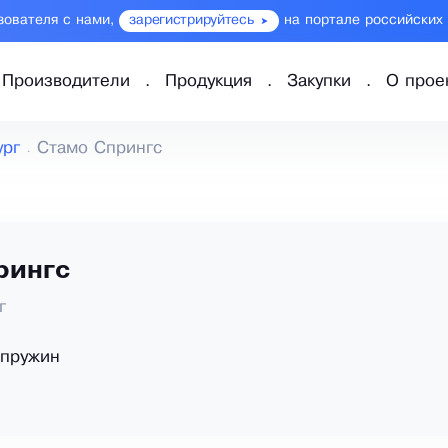
зователя с нами,
зарегистрируйтесь
на портале российских
Производители
Продукция
Закупки
О прое
ург
Стамо Спрингс
рингс
г
 пружин