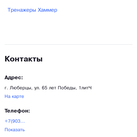
товаров, предлагаемых нашим клиентам.
Тренажеры Хаммер
Основное направление продукции,
дистрибьютором которой является компания —
группа тренажеров атлетического назначения:
многофункциональные комплексы, оборудование
для фитнеса, кардиотренажеры. Мы планируем
Контакты
постепенно включать в свой ассортимент и иные
виды оснащения спортивных залов. Наша цель –
Адрес:
формирование широкого ассортимента
г. Люберцы, ул. 65 лет Победы, 1литЧ
тренажеров, охватывающего все возрастные
На карте
группы: от детей 3–4-летнего возраста и людей с
разной степенью физической подготовки.
Телефон:
Компания является дистрибьютором тренажеров
+7(903...
для реабилитационных и восстановительных
Показать
физкультурных мероприятий. Мы внимательно