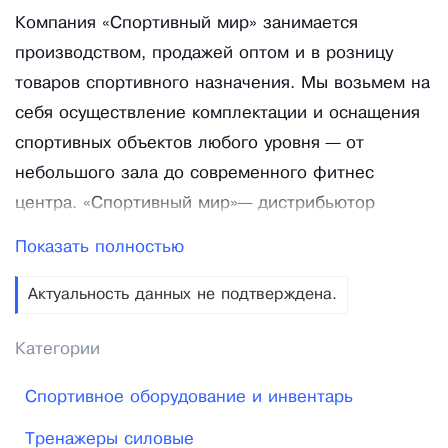
Компания «Спортивный мир» занимается
производством, продажей оптом и в розницу
товаров спортивного назначения. Мы возьмем на
себя осуществление комплектации и оснащения
спортивных объектов любого уровня — от
небольшого зала до современного фитнес
центра. «Спортивный мир»— дистрибьютор
тренажеров ведущих мировых компаний.
Показать полностью
Сотрудники компании участвуют в
производственном процессе в качестве
Актуальность данных не подтверждена.
экспертов, своими глазами наблюдая за
Категории
качеством производимой продукции и
совершенствованием технологических
Спортивное оборудование и инвентарь
процессов, влияющих на технические
Тренажеры силовые
характеристики и внешний вид спортивных