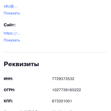
slkz@...
Показать
Сайт:
https://slkz.ru/
Показать
Реквизиты
ИНН:
7729373532
ОГРН:
1027739165222
КПП:
673201001