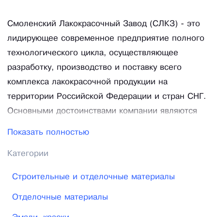
Смоленский Лакокрасочный Завод (СЛКЗ) - это
лидирующее современное предприятие полного
технологического цикла, осуществляющее
разработку, производство и поставку всего
комплекса лакокрасочной продукции на
территории Российской Федерации и стран СНГ.
Основными достоинствами компании являются
широкий ассортимент и качество выпускаемой
Показать полностью
продукции. Оборудованные по последнему слову
Категории
техники цеха, полная автоматизация
производственных циклов, сертифицированная
Строительные и отделочные материалы
заводская лаборатория, опытно-промышленная
Отделочные материалы
установка синтеза полуфабрикатных лаков и т. д.
- все это позволяет выпускать продукцию,