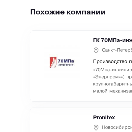
Похожие компании
ГК 70МПа-инж
Санкт-Петер
Производство г
«70Мпа-инжинир
«Энерпром»») п
крупногабаритны
малой механиза
Pronitex
Новосибирск