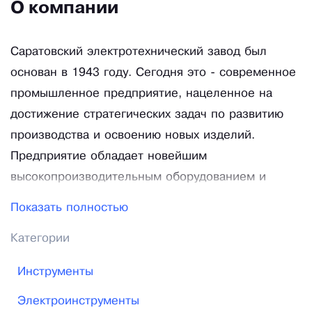
О компании
Саратовский электротехнический завод был
основан в 1943 году. Сегодня это - современное
промышленное предприятие, нацеленное на
достижение стратегических задач по развитию
производства и освоению новых изделий.
Предприятие обладает новейшим
высокопроизводительным оборудованием и
квалифицированным персоналом. На
Показать полностью
производстве применяются современные
Категории
технологии, ведется постоянных контроль за
технологическим процессом и качеством на всех
Инструменты
этапах производства. Всё это служит гарантией
Электроинструменты
качества выпускаемой продукции. Контроль работ