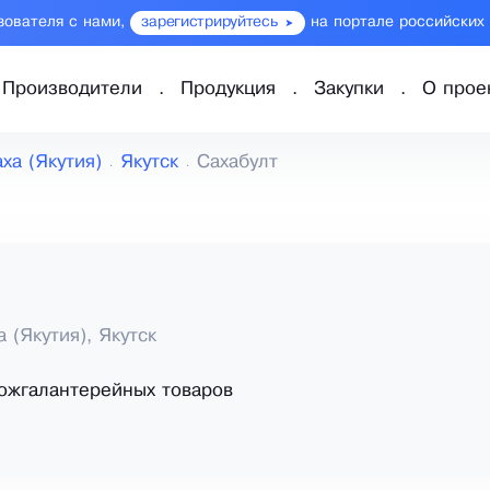
зователя с нами,
зарегистрируйтесь
на портале российских
Производители
Продукция
Закупки
О прое
ха (Якутия)
Якутск
Сахабулт
 (Якутия), Якутск
ожгалантерейных товаров