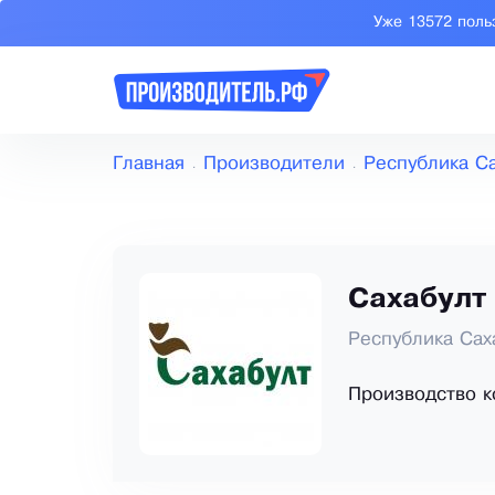
Уже 13572 поль
Главная
Производители
Республика Са
Сахабулт
Республика Саха
Производство к