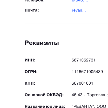
Телефон:
8(343)...
Почта:
revan...
Реквизиты
ИНН:
6671352731
ОГРН:
1116671005439
КПП:
667001001
Основной ОКВЭД:
46.43 - Торговля
Название юр лица:
"РЕВАНТА", ООО