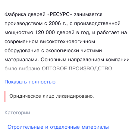
Фабрика дверей «РЕСУРС» занимается
производством с 2006 г., с производственной
мощностью 120 000 дверей в год, и работает на
современном высокотехнологичном
оборудование с экологически чистыми
материалами. Основным направлением компании
было выбрано ОПТОВОЕ ПРОИЗВОДСТВО
входных и межкомнатных деревянных дверей.
Показать полностью
Работая на рынке ни один год, компания
заручилась доверием большого числа клиентов,
Юридическое лицо ликвидировано.
с которыми плотно сотрудничает. Фабрика
Категории
дверей «РЕСУРС» гордится тем, что способна
изготовить продукцию высокого качества в
Строительные и отделочные материалы
соответствии с принятыми ГОСТ по низким