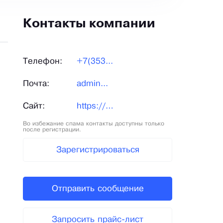
Контакты компании
Телефон:
+7(353...
Почта:
admin...
Сайт:
https://xn--56-6kcaol4a3ckal.xn--p1ai/
Во избежание спама контакты доступны только
после регистрации.
Зарегистрироваться
Отправить сообщение
Запросить прайс-лист