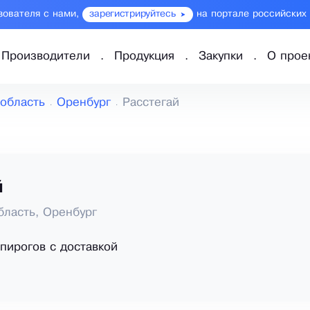
зователя с нами,
зарегистрируйтесь
на портале российских
Производители
Продукция
Закупки
О прое
 область
Оренбург
Расстегай
й
бласть, Оренбург
пирогов с доставкой