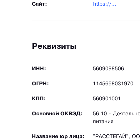
Сайт:
https://xn--56-6kcaol4a3ckal.xn--p1ai/
Реквизиты
ИНН:
5609098506
ОГРН:
1145658031970
КПП:
560901001
Основной ОКВЭД:
56.10 - Деятельно
питания
Название юр лица:
"РАССТЕГАЙ", О