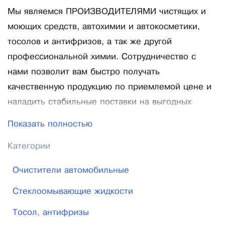
Мы являемся ПРОИЗВОДИТЕЛЯМИ чистящих и
моющих средств, автохимии и автокосметики,
тосолов и антифризов, а так же другой
профессиональной химии. Сотрудничество с
нами позволит вам быстро получать
качественную продукцию по приемлемой цене и
наладить стабильные поставки на выгодных
условиях. Наша компания готова предложить Вам
Показать полностью
продукцию из стандартного прайса, либо
Категории
изготовить продукцию под Ваши запросы и под
Вашим брендом. Нас отличают современные
Очистители автомобильные
технологии производства, высококачественное
Стеклоомывающие жидкости
импортное сырье и постоянно обновляемая
линейка продукции для профессионального
Тосол, антифризы
применения. Мы постоянно следим за качеством