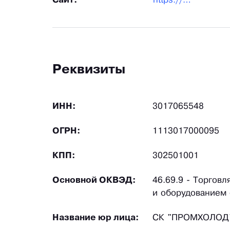
Сайт:
https://hps-agro.ru/
Реквизиты
ИНН:
3017065548
ОГРН:
1113017000095
КПП:
302501001
Основной ОКВЭД:
46.69.9 - Торгов
и оборудованием
Название юр лица:
СК "ПРОМХОЛОД