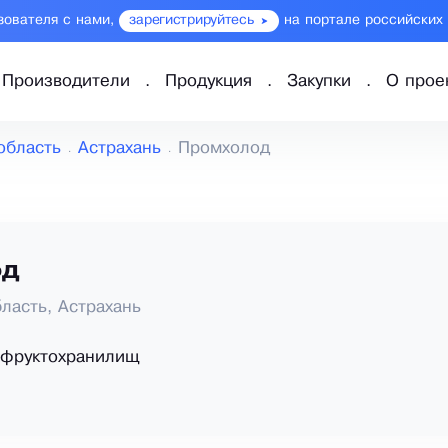
зователя с нами,
зарегистрируйтесь
на портале российских
Производители
Продукция
Закупки
О прое
область
Астрахань
Промхолод
од
ласть, Астрахань
 фруктохранилищ