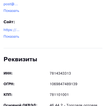
post@...
Показать
Сайт:
https://pro-brite.com/
Показать
Реквизиты
ИНН:
7814343313
ОГРН:
1069847489139
КПП:
781101001
Основной ОКВЭД:
46.44.2 - Торговля оптовая